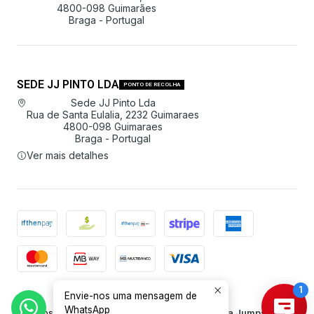
4800-098 Guimarães
Braga - Portugal
SEDE JJ PINTO LDA
PONTO DE RECOLHA
Sede JJ Pinto Lda
Rua de Santa Eulalia, 2232 Guimaraes
4800-098 Guimaraes
Braga - Portugal
Ver mais detalhes
Envie-nos uma mensagem de
2026 JJ Pinto Lda.
WhatsApp
Todos os Direitos Reservados.
Com tecnologia Jumpseller
.