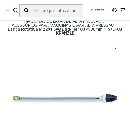
PORTES INCLUÍDOS EM ENCOMENDAS +75€ (excepto ilhas)
Início
PRODUTOS
MÁQUINAS DE LAVAR DE ALTA PRESSÃO
ACESSÓRIOS PARA MÁQUINAS LAVAR ALTA PRESSÃO
Lança Rotativa M22X1.5AG Dirtkiller 03x500mm 41570-03
KRANZLE