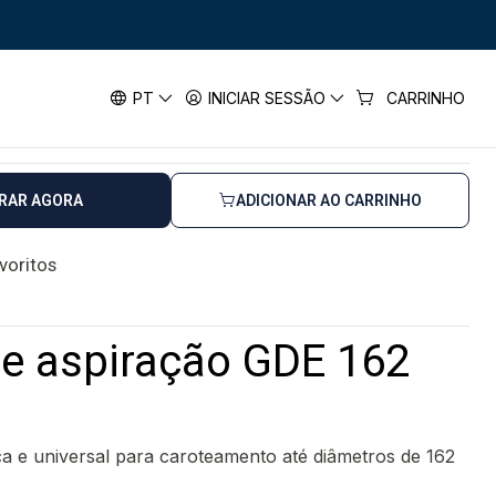
ração GDE 162 BOSCH
piração GDE 162 BOSCH
PT
INICIAR SESSÃO
CARRINHO
horas úteis
RAR AGORA
ADICIONAR AO CARRINHO
avoritos
de aspiração GDE 162
ca e universal para caroteamento até diâmetros de 162