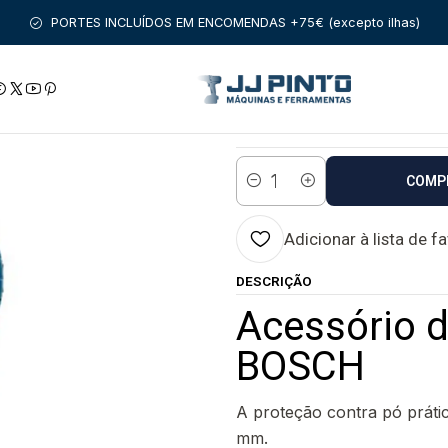
ACESSÓRIOS
ACESSORIOS PARA MAQUINAS
Acessório de aspi
PORTES INCLUÍDOS EM ENCOMENDAS +75€ (excepto ilhas)
|
Acessório de as
Estado:
Envio em 48 a 96 
COMP
Quantidade
Adicionar à lista de f
DESCRIÇÃO
Acessório 
BOSCH
A proteção contra pó práti
mm.