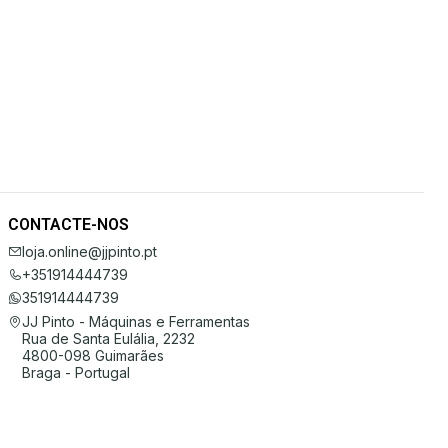
CONTACTE-NOS
loja.online@jjpinto.pt
+351914444739
351914444739
JJ Pinto - Máquinas e Ferramentas
Rua de Santa Eulália, 2232
4800-098 Guimarães
Braga - Portugal