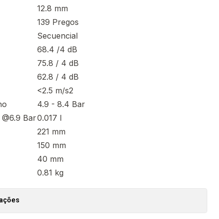
12.8 mm
139 Pregos
Secuencial
68.4 /4 dB
75.8 / 4 dB
62.8 / 4 dB
<2.5 m/s2
ho
4.9 - 8.4 Bar
 @6.9 Bar
0.017 l
221 mm
150 mm
40 mm
0.81 kg
zações