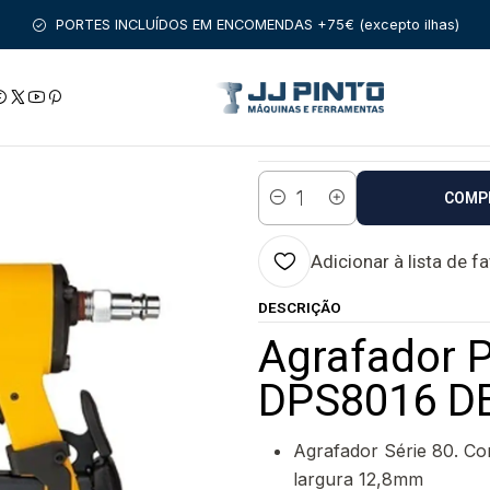
S PNEUMÁTICAS
AGRAFADORAS PNEUMÁTICAS
Agrafador Pne
PORTES INCLUÍDOS EM ENCOMENDAS +75€ (excepto ilhas)
|
Agrafador Pneu
Estado:
Envio imediato
COMP
Quantidade
Adicionar à lista de f
DESCRIÇÃO
Agrafador 
DPS8016 D
Agrafador Série 80. C
largura 12,8mm