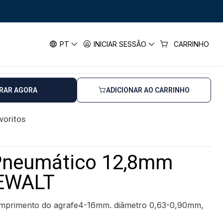
umático 12,8mm DPS8016 DEWALT
mático 12,8mm DPS8016 DEWALT
PT
INICIAR SESSÃO
CARRINHO
RAR AGORA
ADICIONAR AO CARRINHO
avoritos
Pneumático 12,8mm
EWALT
omprimento do agrafe4-16mm. diâmetro 0,63-0,90mm,