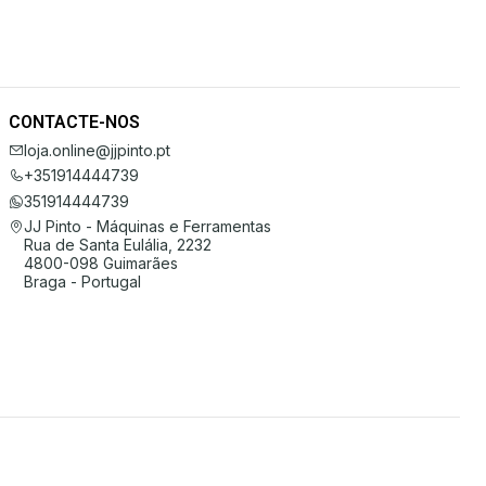
CONTACTE-NOS
loja.online@jjpinto.pt
+351914444739
351914444739
JJ Pinto - Máquinas e Ferramentas
Rua de Santa Eulália, 2232
4800-098 Guimarães
Braga - Portugal