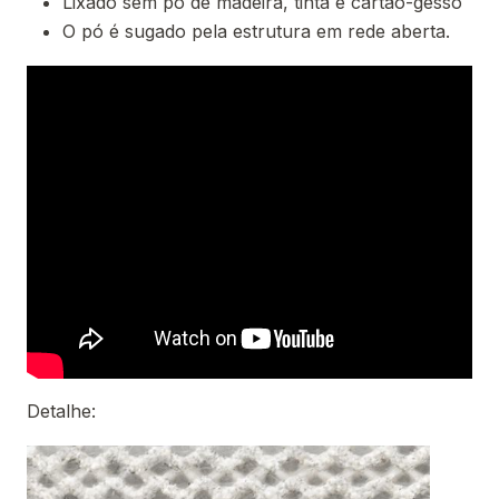
Lixado sem pó de madeira, tinta e cartão-gesso
O pó é sugado pela estrutura em rede aberta.
Detalhe: