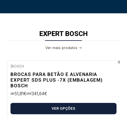
EXPERT BOSCH
Ver mais produtos
|
BOSCH
Envio em 48 a 96 horas úteis
BROCAS PARA BETÃO E ALVENARIA
EXPERT SDS PLUS -7X (EMBALAGEM)
BOSCH
51,81€
341,64€
de
até
VER OPÇÕES