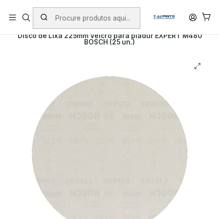
PORTES INCLUÍDOS EM ENCOMENDAS +75€ (excepto ilhas)
Início
PRODUTOS
ACESSÓRIOS
ABRASIVOS
Disco de Lixa 225mm Velcro para pladur EXPERT M480
BOSCH (25 un.)