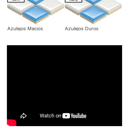
Azulejos Macios
Azulejos Duros