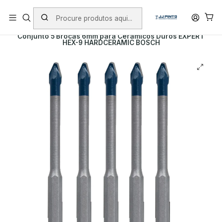
PORTES INCLUÍDOS EM ENCOMENDAS +75€ (excepto ilhas)
Início
PRODUTOS
ACESSÓRIOS
BROCAS
CERÂMICA
Conjunto 5 Brocas 6mm para Cerâmicos Duros EXPERT
HEX-9 HARDCERAMIC BOSCH