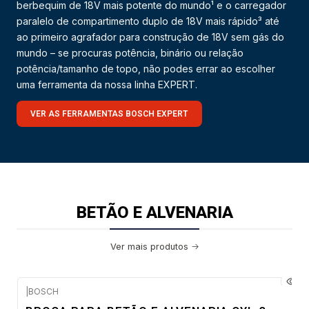
berbequim de 18V mais potente do mundo¹ e o carregador
paralelo de compartimento duplo de 18V mais rápido³ até
ao primeiro agrafador para construção de 18V sem gás do
mundo – se procuras potência, binário ou relação
potência/tamanho de topo, não podes errar ao escolher
uma ferramenta da nossa linha EXPERT.
VER AS FERRAMENTAS BOSCH EXPERT
BETÃO E ALVENARIA
Ver mais produtos
|
BOSCH
Envio em 48 a 96 horas úteis