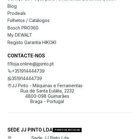
Blog
Prodeals
Folhetos / Catálogos
Bosch PRO360
My DEWALT
Registo Garantia HIKOKI
CONTACTE-NOS
loja.online@jjpinto.pt
+351914444739
351914444739
JJ Pinto - Máquinas e Ferramentas
Rua de Santa Eulália, 2232
4800-098 Guimarães
Braga - Portugal
SEDE JJ PINTO LDA
PONTO DE RECOLHA
Sede JJ Pinto Lda