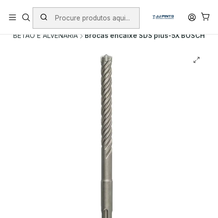
PORTES INCLUÍDOS EM ENCOMENDAS +75€ (excepto ilhas)
Início
PRODUTOS
ACESSÓRIOS
BROCAS
BETÃO E ALVENARIA
Brocas encaixe SDS plus-5X BOSCH