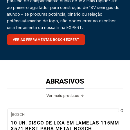
paralelo de compartimento duplo de 18V mais rápido³ até
ao primeiro agrafador para construção de 18V sem gás do
mundo – se procuras potência, binário ou relação
potência/tamanho de topo, não podes errar ao escolher
uma ferramenta da nossa linha EXPERT.
VER AS FERRAMENTAS BOSCH EXPERT
ABRASIVOS
Ver mais produtos
|
BOSCH
Envio em 48 a 96 horas úteis
10 UN. DISCO DE LIXA EM LAMELAS 115MM
X571 BEST PARA METAL BOSCH