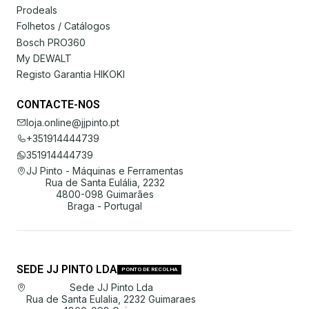
Prodeals
Folhetos / Catálogos
Bosch PRO360
My DEWALT
Registo Garantia HIKOKI
CONTACTE-NOS
loja.online@jjpinto.pt
+351914444739
351914444739
JJ Pinto - Máquinas e Ferramentas
Rua de Santa Eulália, 2232
4800-098 Guimarães
Braga - Portugal
SEDE JJ PINTO LDA
PONTO DE RECOLHA
Sede JJ Pinto Lda
Rua de Santa Eulalia, 2232 Guimaraes