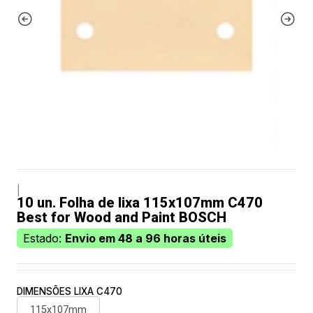
|
10 un. Folha de lixa 115x107mm C470
Best for Wood and Paint BOSCH
Estado:
Envio em 48 a 96 horas úteis
DIMENSÕES LIXA C470
115x107mm