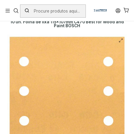
PORTES INCLUÍDOS EM ENCOMENDAS +75€ (excepto ilhas)
Início
PRODUTOS
ACESSÓRIOS
ABRASIVOS
10 un. Folha de lixa 115x107mm C470 Best for Wood and
Paint BOSCH