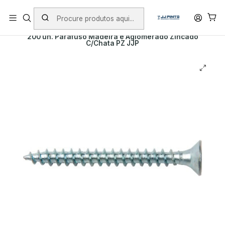
PORTES INCLUÍDOS EM ENCOMENDAS +75€ (excepto ilhas)
Início
PRODUTOS
FIXAÇÃO
PARAFUSOS
200 un. Parafuso Madeira e Aglomerado Zincado
C/Chata PZ JJP