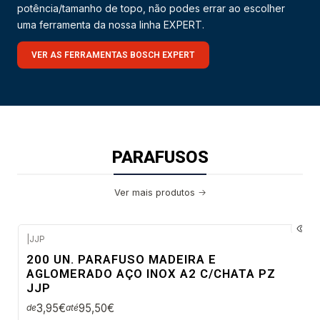
potência/tamanho de topo, não podes errar ao escolher
uma ferramenta da nossa linha EXPERT.
VER AS FERRAMENTAS BOSCH EXPERT
PARAFUSOS
Ver mais produtos
|
JJP
200 UN. PARAFUSO MADEIRA E
AGLOMERADO AÇO INOX A2 C/CHATA PZ
JJP
3,95€
95,50€
de
até