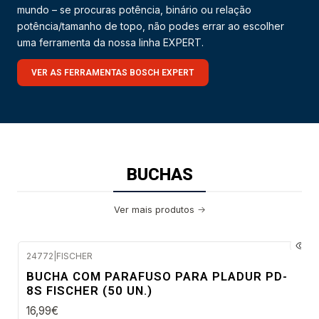
mundo – se procuras potência, binário ou relação
potência/tamanho de topo, não podes errar ao escolher
uma ferramenta da nossa linha EXPERT.
VER AS FERRAMENTAS BOSCH EXPERT
BUCHAS
Ver mais produtos
24772
|
FISCHER
Envio imediato
BUCHA COM PARAFUSO PARA PLADUR PD-
8S FISCHER (50 UN.)
16,99€