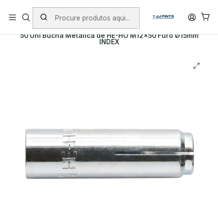
PORTES INCLUÍDOS EM ENCOMENDAS +75€ (excepto ilhas)
Início
PRODUTOS
FIXAÇÃO
BUCHAS
50 Uni Bucha Metálica de HE-HO M12x50 Furo Ø15mm
INDEX