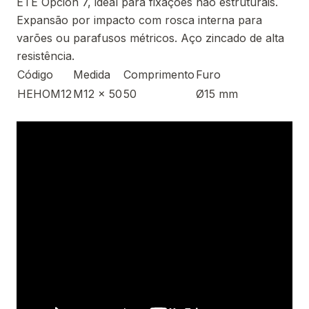
ETE Opción 7, ideal para fixações não estruturais.
Expansão por impacto com rosca interna para
varões ou parafusos métricos. Aço zincado de alta
resistência.
Código
Medida
Comprimento
Furo
HEHOM12
M12 x 50
50
Ø15 mm