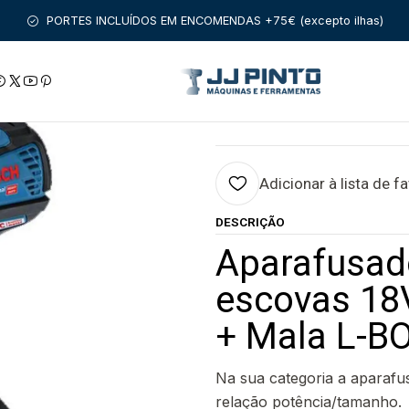
AS SEM FIO
BOSCH PROFISSIONAL
APARAFUSADORAS
APARA
PORTES INCLUÍDOS EM ENCOMENDAS +75€ (excepto ilhas)
Aparafusadora Berbequim sem escovas 18V GSR 18V-60 C BOSC
|
Aparafusadora B
18V-60 C BOSCH
Adicionar à lista de f
DESCRIÇÃO
Aparafusad
escovas 18
+ Mala L-B
Na sua categoria a aparaf
relação potência/tamanho.