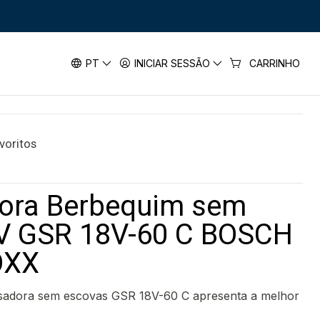
FUSADORAS SEM PERCUSSÃO
H
erbequim sem escovas 18V GSR
PT
INICIAR SESSÃO
CARRINHO
avoritos
ora Berbequim sem
V GSR 18V-60 C BOSCH
OXX
usadora sem escovas GSR 18V-60 C apresenta a melhor