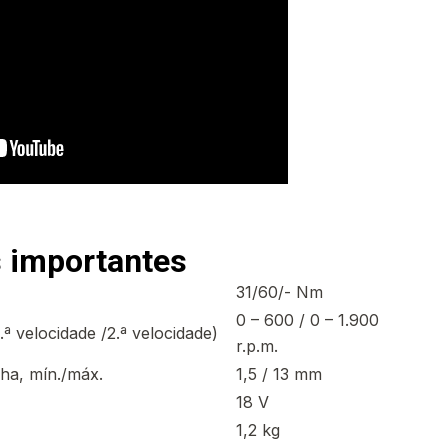
 importantes
31/60/- Nm
0 – 600 / 0 – 1.900
ª velocidade /2.ª velocidade)
r.p.m.
ha, mín./máx.
1,5 / 13 mm
18 V
1,2 kg