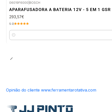
06019F6000
|
BOSCH
Envio em 48 a 96 horas úteis
APARAFUSADORA A BATERIA 12V - 5 EM 1 GSR
293,57€
5.0
Quantidade
Opinião do cliente www.ferramentarotativa.com