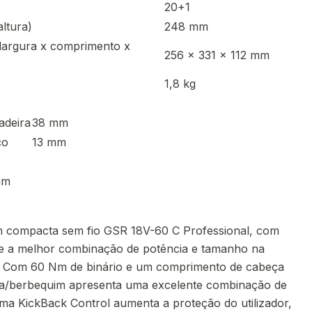
20+1
ltura)
248 mm
largura x comprimento x
256 x 331 x 112 mm
1,8 kg
adeira
38 mm
ço
13 mm
mm
 compacta sem fio GSR 18V-60 C Professional, com
e a melhor combinação de potência e tamanho na
h. Com 60 Nm de binário e um comprimento de cabeça
a/berbequim apresenta uma excelente combinação de
ema KickBack Control aumenta a proteção do utilizador,