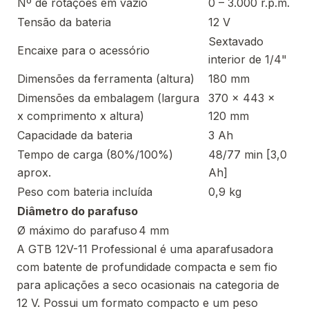
Nº de rotações em vazio
0 – 3.000 r.p.m.
Tensão da bateria
12 V
Sextavado
Encaixe para o acessório
interior de 1/4"
Dimensões da ferramenta (altura)
180 mm
Dimensões da embalagem (largura
370 x 443 x
x comprimento x altura)
120 mm
Capacidade da bateria
3 Ah
Tempo de carga (80%/100%)
48/77 min [3,0
aprox.
Ah]
Peso com bateria incluída
0,9 kg
Diâmetro do parafuso
Ø máximo do parafuso
4 mm
A GTB 12V-11 Professional é uma aparafusadora
com batente de profundidade compacta e sem fio
para aplicações a seco ocasionais na categoria de
12 V. Possui um formato compacto e um peso