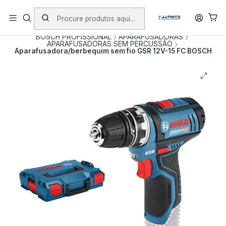
PORTES INCLUÍDOS EM ENCOMENDAS +75€ (excepto ilhas)
Início
PRODUTOS
FERRAMENTAS SEM FIO
BOSCH PROFISSIONAL
APARAFUSADORAS
APARAFUSADORAS SEM PERCUSSÃO
Aparafusadora/berbequim sem fio GSR 12V-15 FC BOSCH