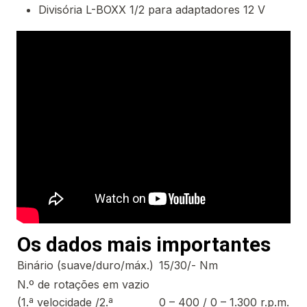
Divisória L-BOXX 1/2 para adaptadores 12 V
Os dados mais importantes
Binário (suave/duro/máx.)
15/30/- Nm
N.º de rotações em vazio
(1.ª velocidade /2.ª
0 – 400 / 0 – 1.300 r.p.m.