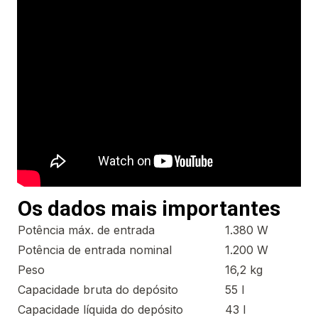
Os dados mais importantes
Potência máx. de entrada
1.380 W
Potência de entrada nominal
1.200 W
Peso
16,2 kg
Capacidade bruta do depósito
55 l
Capacidade líquida do depósito
43 l