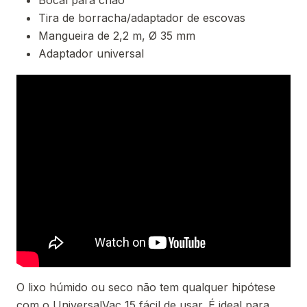
Bocal para chão
Tira de borracha/adaptador de escovas
Mangueira de 2,2 m, Ø 35 mm
Adaptador universal
O lixo húmido ou seco não tem qualquer hipótese
com o UniversalVac 15 fácil de usar. É ideal para