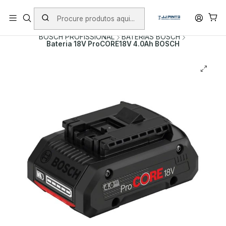
PORTES INCLUÍDOS EM ENCOMENDAS +75€ (excepto ilhas)
Início
PRODUTOS
FERRAMENTAS SEM FIO
BOSCH PROFISSIONAL
BATERIAS BOSCH
Bateria 18V ProCORE18V 4.0Ah BOSCH