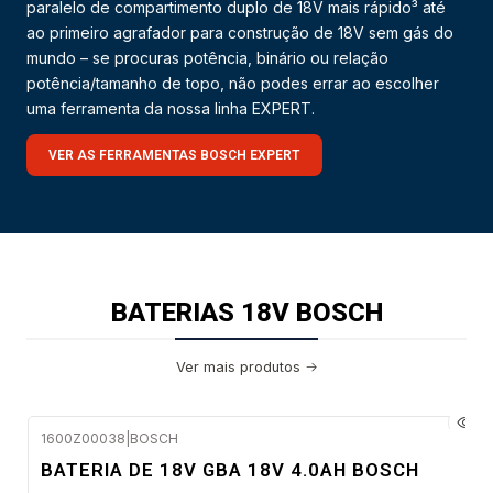
paralelo de compartimento duplo de 18V mais rápido³ até
ao primeiro agrafador para construção de 18V sem gás do
mundo – se procuras potência, binário ou relação
potência/tamanho de topo, não podes errar ao escolher
uma ferramenta da nossa linha EXPERT.
VER AS FERRAMENTAS BOSCH EXPERT
BATERIAS 18V BOSCH
Ver mais produtos
1600Z00038
|
BOSCH
Envio em 48 a 96 horas úteis
BATERIA DE 18V GBA 18V 4.0AH BOSCH