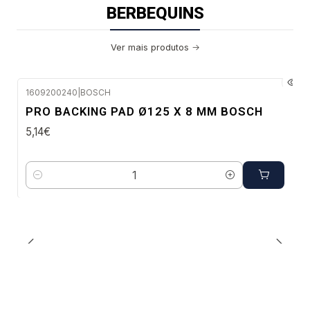
BERBEQUINS
Ver mais produtos
1609200240
|
BOSCH
Envio em 48 a 96 horas úteis
PRO BACKING PAD Ø125 X 8 MM BOSCH
5,14€
Quantidade