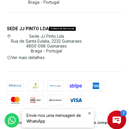
Braga - Portugal
SEDE JJ PINTO LDA
PONTO DE RECOLHA
Sede JJ Pinto Lda
Rua de Santa Eulalia, 2232 Guimaraes
4800-098 Guimaraes
Braga - Portugal
Ver mais detalhes
Envie-nos uma mensagem de
2026 JJ Pinto Lda.
WhatsApp
Todos os Direitos Reservados.
Com tecnologia Jumpseller
.