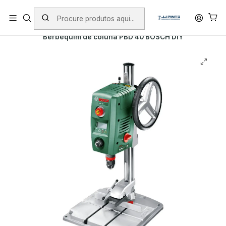
PORTES INCLUÍDOS EM ENCOMENDAS +75€ (excepto ilhas)
Início
PRODUTOS
BERBEQUINS
Berbequim de coluna PBD 40 BOSCH DIY