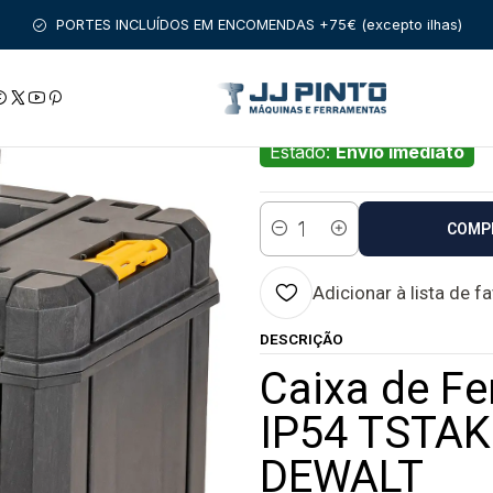
ENTA
ARMAZENAMENTO DEWALT
Caixa de Ferramentas Profu
PORTES INCLUÍDOS EM ENCOMENDAS +75€ (excepto ilhas)
|
Caixa de Ferrame
DWST83346-1 D
Estado:
Envio imediato
COMP
Quantidade
Adicionar à lista de f
DESCRIÇÃO
Caixa de F
IP54 TSTAK
DEWALT