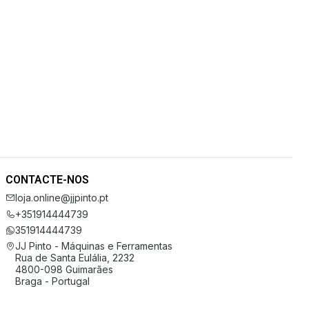
CONTACTE-NOS
loja.online@jjpinto.pt
+351914444739
351914444739
JJ Pinto - Máquinas e Ferramentas
Rua de Santa Eulália, 2232
4800-098 Guimarães
Braga - Portugal