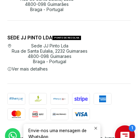
4800-098 Guimarães
Braga - Portugal
SEDE JJ PINTO LDA
PONTO DE RECOLHA
Sede JJ Pinto Lda
Rua de Santa Eulalia, 2232 Guimaraes
4800-098 Guimaraes
Braga - Portugal
Ver mais detalhes
Envie-nos uma mensagem de
2026 JJ Pinto Lda.
WhatsApp