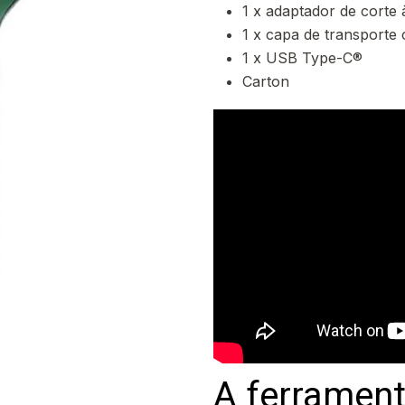
1 x adaptador de corte 
1 x capa de transporte
1 x USB Type-C®
Carton
A ferrament