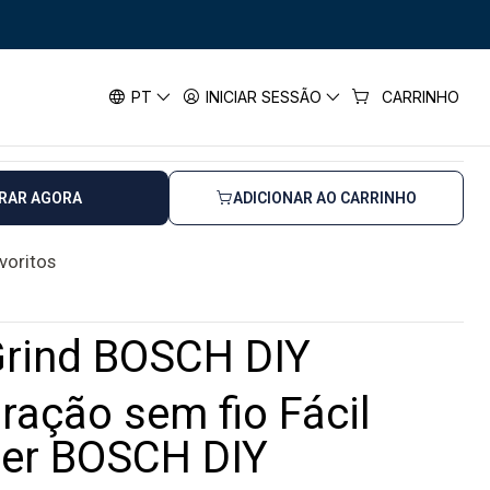
H DIY
BOSCH DIY
PT
INICIAR SESSÃO
CARRINHO
horas úteis
RAR AGORA
ADICIONAR AO CARRINHO
avoritos
Grind BOSCH DIY
uração sem fio Fácil
oer BOSCH DIY