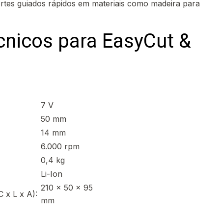
ortes guiados rápidos em materiais como madeira para
cnicos para EasyCut &
7 V
50 mm
14 mm
6.000 rpm
0,4 kg
Li-Ion
210 x 50 x 95
 x L x A):
mm