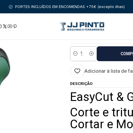
PRODUTOS
FERRAMENTAS BRICOLAGE
EasyCut & Grind BOSC
PORTES INCLUÍDOS EM ENCOMENDAS +75€ (excepto ilhas)
|
EasyCut & Grind 
Estado:
Envio em 48 a 96 
COMP
Quantidade
Adicionar à lista de f
DESCRIÇÃO
EasyCut & 
Corte e trit
Cortar e M