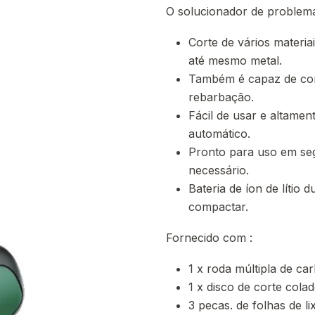
O solucionador de problema
Corte de vários materia
até mesmo metal.
Também é capaz de com
rebarbação.
Fácil de usar e altamen
automático.
Pronto para uso em se
necessário.
Bateria de íon de lítio 
compactar.
Fornecido com :
1 x roda múltipla de ca
1 x disco de corte cola
3 pecas. de folhas de lix