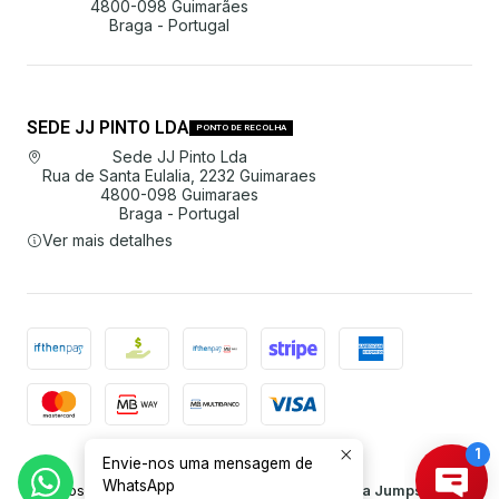
4800-098 Guimarães
Braga - Portugal
SEDE JJ PINTO LDA
PONTO DE RECOLHA
Sede JJ Pinto Lda
Rua de Santa Eulalia, 2232 Guimaraes
4800-098 Guimaraes
Braga - Portugal
Ver mais detalhes
Envie-nos uma mensagem de
2026 JJ Pinto Lda.
WhatsApp
Todos os Direitos Reservados.
Com tecnologia Jumpseller
.