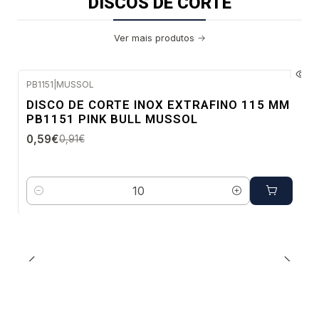
DISCOS DE CORTE
Ver mais produtos
PB1151
|
MUSSOL
-35%
DISCO DE CORTE INOX EXTRAFINO 115 MM
DESC.
PB1151 PINK BULL MUSSOL
Envio imediato
0,59€
0,91€
Quantidade