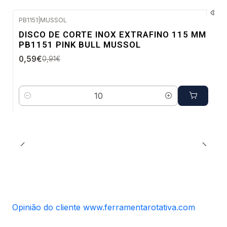
PB1151
|
MUSSOL
-35%
DISCO DE CORTE INOX EXTRAFINO 115 MM
DESC.
PB1151 PINK BULL MUSSOL
Envio imediato
0,59€
0,91€
Quantidade
Opinião do cliente www.ferramentarotativa.com