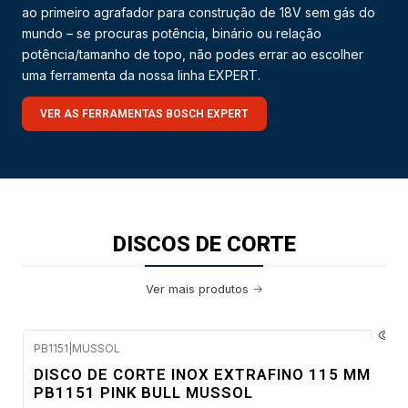
ao primeiro agrafador para construção de 18V sem gás do
mundo – se procuras potência, binário ou relação
potência/tamanho de topo, não podes errar ao escolher
uma ferramenta da nossa linha EXPERT.
VER AS FERRAMENTAS BOSCH EXPERT
DISCOS DE CORTE
Ver mais produtos
PB1151
|
MUSSOL
-35%
DISCO DE CORTE INOX EXTRAFINO 115 MM
DESC.
PB1151 PINK BULL MUSSOL
Envio imediato