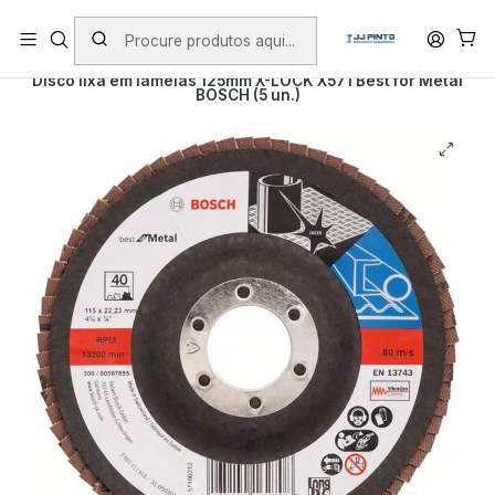
PORTES INCLUÍDOS EM ENCOMENDAS +75€ (excepto ilhas)
Início
PRODUTOS
ACESSÓRIOS
ABRASIVOS
Disco lixa em lamelas 125mm X-LOCK X571 Best for Metal
BOSCH (5 un.)