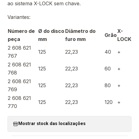
ao sistema X-LOCK sem chave.
Variantes:
Número de
Ø do disco
Diâmetro do
X-
Grão
peça
mm
furo mm
LOCK
2 608 621
125
22,23
40
+
767
2 608 621
125
22,23
60
+
768
2 608 621
125
22,23
80
+
769
2 608 621
125
22,23
120
+
770
Mostrar stock das localizações