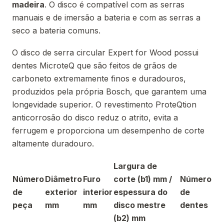
madeira
. O disco é compatível com as serras
manuais e de imersão a bateria e com as serras a
seco a bateria comuns.
O disco de serra circular Expert for Wood possui
dentes MicroteQ que são feitos de grãos de
carboneto extremamente finos e duradouros,
produzidos pela própria Bosch, que garantem uma
longevidade superior. O revestimento ProteQtion
anticorrosão do disco reduz o atrito, evita a
ferrugem e proporciona um desempenho de corte
altamente duradouro.
Largura de
Número
Diâmetro
Furo
corte (b1) mm /
Número
de
exterior
interior
espessura do
de
peça
mm
mm
disco mestre
dentes
(b2) mm