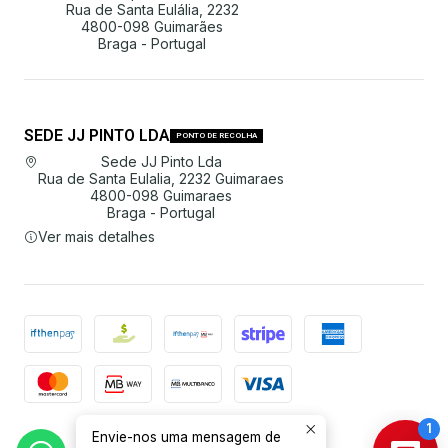
Rua de Santa Eulália, 2232
4800-098 Guimarães
Braga - Portugal
SEDE JJ PINTO LDA
PONTO DE RECOLHA
Sede JJ Pinto Lda
Rua de Santa Eulalia, 2232 Guimaraes
4800-098 Guimaraes
Braga - Portugal
Ver mais detalhes
Envie-nos uma mensagem de
2026 JJ Pinto Lda.