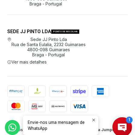
Braga - Portugal
SEDE JJ PINTO LDA
PONTO DE RECOLHA
Sede JJ Pinto Lda
Rua de Santa Eulalia, 2232 Guimaraes
4800-098 Guimaraes
Braga - Portugal
Ver mais detalhes
Envie-nos uma mensagem de
2026 JJ Pinto Lda.
WhatsApp
Todos os Direitos Reservados.
Com tecnologia Jumpseller
.