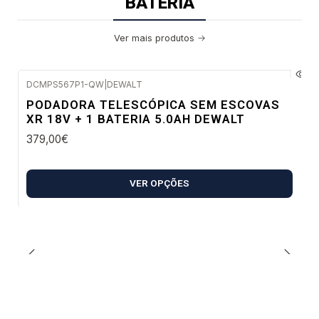
BATERIA
Ver mais produtos
DCMPS567P1-QW
|
DEWALT
Envio em 5 a 10 dias úteis
PODADORA TELESCÓPICA SEM ESCOVAS
XR 18V + 1 BATERIA 5.0AH DEWALT
379,00€
VER OPÇÕES