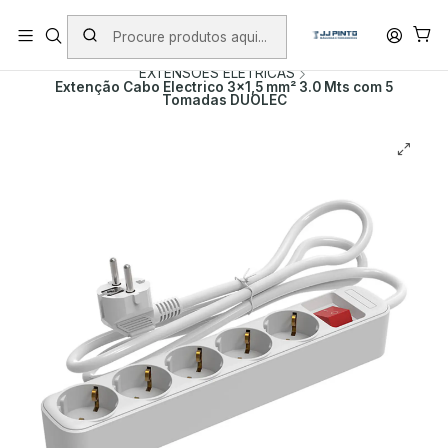
PORTES INCLUÍDOS EM ENCOMENDAS +75€ (excepto ilhas)
Início
PRODUTOS
FERRAMENTA MANUAL
EXTENSÕES ELETRICAS
Extenção Cabo Electrico 3x1,5 mm² 3.0 Mts com 5
Tomadas DUOLEC