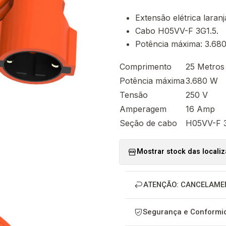
Extensão elétrica laran
Cabo H05VV-F 3G1.5.
Potência máxima: 3.680
Comprimento
25 Metros
Potência máxima
3.680 W
Tensão
250 V
Amperagem
16 Amp
Seção de cabo
H05VV-F 3
Mostrar stock das locali
ATENÇÃO: CANCELAME
Segurança e Conformid