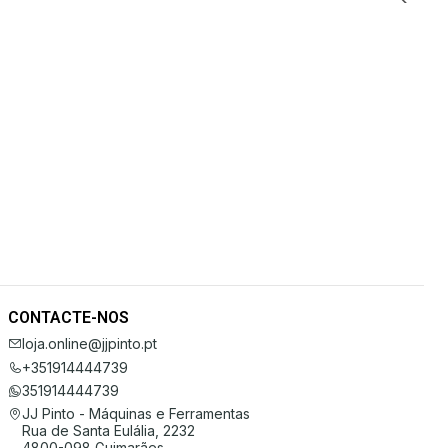
CONTACTE-NOS
loja.online@jjpinto.pt
+351914444739
351914444739
JJ Pinto - Máquinas e Ferramentas
Rua de Santa Eulália, 2232
4800-098 Guimarães