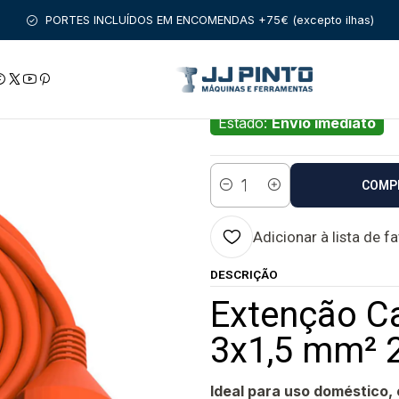
TA MANUAL
EXTENSÕES ELETRICAS
Extenção Cabo Electrico L
PORTES INCLUÍDOS EM ENCOMENDAS +75€ (excepto ilhas)
|
Extenção Cabo El
DUOLEC
Estado:
Envio imediato
COMP
Quantidade
Adicionar à lista de f
DESCRIÇÃO
Extenção Ca
3x1,5 mm² 
Ideal para uso doméstico, 