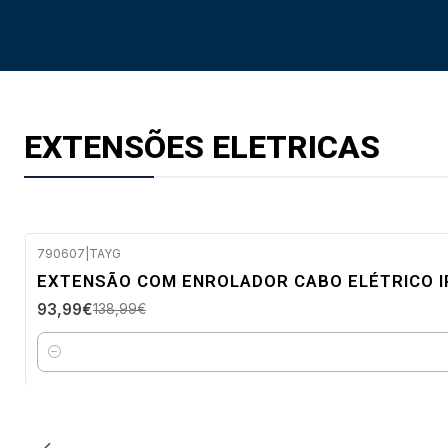
EXTENSÕES ELETRICAS
790607
|
TAYG
-32%
EXTENSÃO COM ENROLADOR CABO ELÉTRICO I
DESC.
93,99€
138,99€
Envio imediato
Quantidade