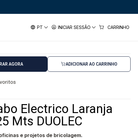
aranja 3x1,5 mm² 25 Mts DUOLEC
ectrico Laranja 3x1,5 mm² 25 Mts
PT
INICIAR SESSÃO
CARRINHO
RAR AGORA
ADICIONAR AO CARRINHO
avoritos
bo Electrico Laranja
25 Mts DUOLEC
oficinas e projetos de bricolagem.