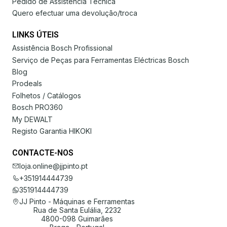
Pedido de Assistência Técnica
Quero efectuar uma devolução/troca
LINKS ÚTEIS
Assistência Bosch Profissional
Serviço de Peças para Ferramentas Eléctricas Bosch
Blog
Prodeals
Folhetos / Catálogos
Bosch PRO360
My DEWALT
Registo Garantia HIKOKI
CONTACTE-NOS
loja.online@jjpinto.pt
+351914444739
351914444739
JJ Pinto - Máquinas e Ferramentas
Rua de Santa Eulália, 2232
4800-098 Guimarães