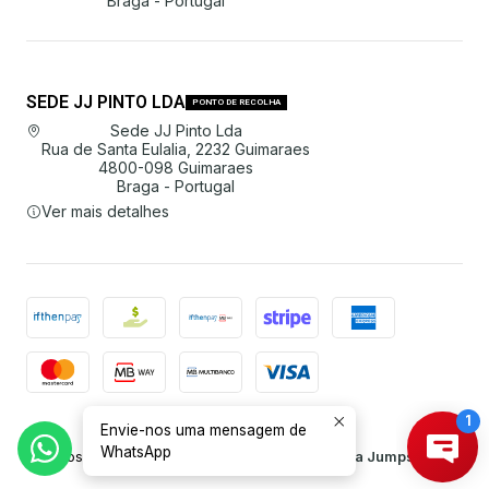
Braga - Portugal
SEDE JJ PINTO LDA
PONTO DE RECOLHA
Sede JJ Pinto Lda
Rua de Santa Eulalia, 2232 Guimaraes
4800-098 Guimaraes
Braga - Portugal
Ver mais detalhes
Envie-nos uma mensagem de
2026 JJ Pinto Lda.
WhatsApp
Todos os Direitos Reservados.
Com tecnologia Jumpseller
.