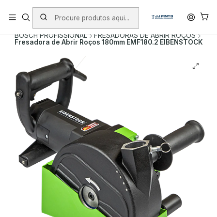
PORTES INCLUÍDOS EM ENCOMENDAS +75€ (excepto ilhas)
Início
PRODUTOS
FERRAMENTAS COM FIO
BOSCH PROFISSIONAL
FRESADORAS DE ABRIR ROÇOS
Fresadora de Abrir Roços 180mm EMF180.2 EIBENSTOCK