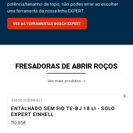
potência/tamanho de topo, não podes errar ao escolher
uma ferramenta da nossa linha EXPERT.
VER AS FERRAMENTAS BOSCH EXPERT
FRESADORAS DE ABRIR ROÇOS
Ver mais produtos
4350630
|
EINHELL
Envio em 48 a 96 horas úteis
ENTALHADO SEM FIO TE-BJ 18 LI - SOLO
EXPERT EINHELL
110,95€