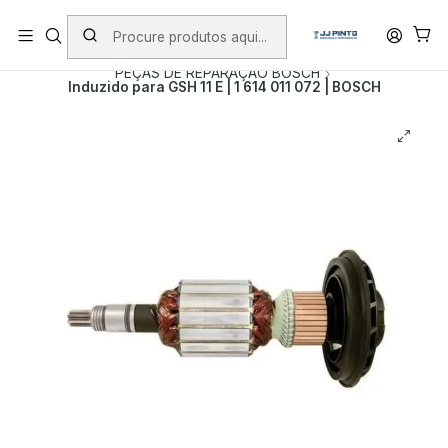
PORTES INCLUÍDOS EM ENCOMENDAS +75€ (excepto ilhas)
Início
PRODUTOS
PEÇAS DE REPARAÇÃO
PEÇAS DE REPARAÇÃO BOSCH
Induzido para GSH 11 E | 1 614 011 072 | BOSCH