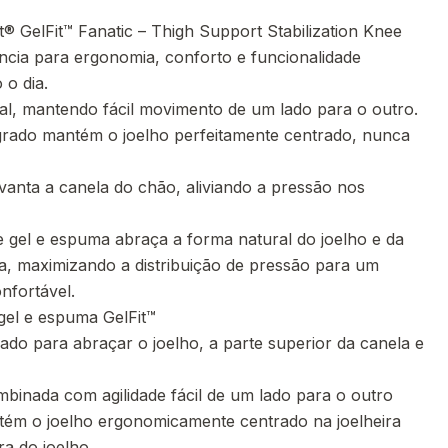
t® GelFit™ Fanatic – Thigh Support Stabilization Knee
ncia para ergonomia, conforto e funcionalidade
 o dia.
inal, mantendo fácil movimento de um lado para o outro.
grado mantém o joelho perfeitamente centrado, nunca
evanta a canela do chão, aliviando a pressão nos
 gel e espuma abraça a forma natural do joelho e da
la, maximizando a distribuição de pressão para um
nfortável.
gel e espuma GelFit™
o para abraçar o joelho, a parte superior da canela e
mbinada com agilidade fácil de um lado para o outro
tém o joelho ergonomicamente centrado na joelheira
ra do joelho