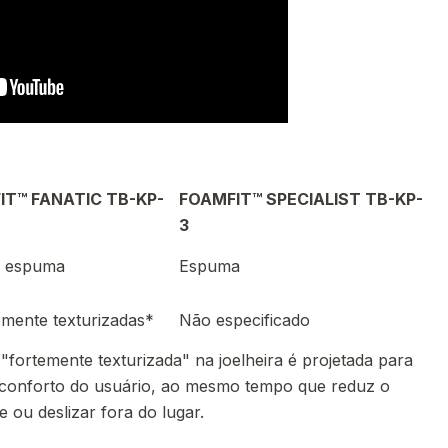
IT™ FANATIC TB-KP-
FOAMFIT™ SPECIALIST TB-KP-
3
e espuma
Espuma
emente texturizadas*
Não especificado
"fortemente texturizada" na joelheira é projetada para
o conforto do usuário, ao mesmo tempo que reduz o
e ou deslizar fora do lugar.