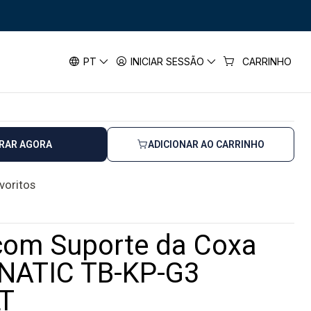
Suporte da Coxa GELFIT™ FANATIC TB-KP-G3 TOUGHBUILT
uporte da Coxa GELFIT™ FANATIC
PT
INICIAR SESSÃO
CARRINHO
BUILT
RAR AGORA
ADICIONAR AO CARRINHO
avoritos
 com Suporte da Coxa
NATIC TB-KP-G3
T