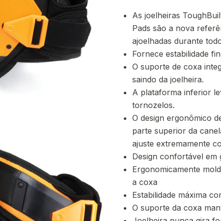
As joelheiras ToughBuil
Pads são a nova referê
ajoelhadas durante todo
Fornece estabilidade f
O suporte de coxa inte
saindo da joelheira.
A plataforma inferior l
tornozelos.
O design ergonômico de
parte superior da cane
ajuste extremamente co
Design confortável em 
Ergonomicamente moldad
a coxa
Estabilidade máxima co
O suporte da coxa man
Joelheira nunca gira fo