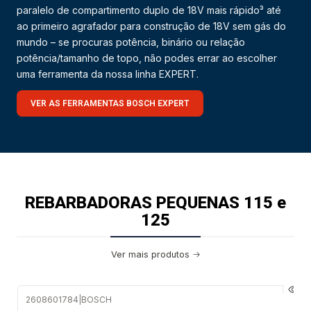
paralelo de compartimento duplo de 18V mais rápido³ até
ao primeiro agrafador para construção de 18V sem gás do
mundo – se procuras potência, binário ou relação
potência/tamanho de topo, não podes errar ao escolher
uma ferramenta da nossa linha EXPERT.
VER AS FERRAMENTAS BOSCH EXPERT
REBARBADORAS PEQUENAS 115 e
125
Ver mais produtos
2608601784
|
BOSCH
Envio em 48 a 96 horas úteis