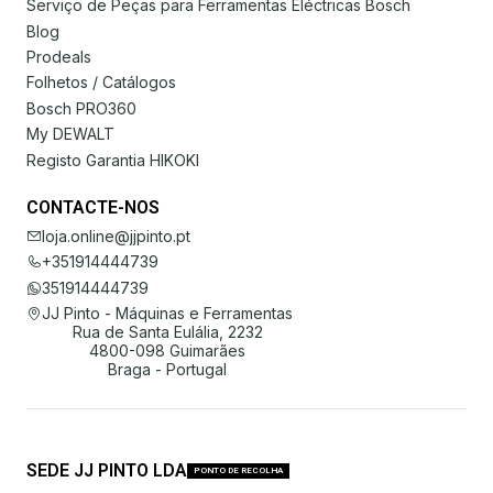
Serviço de Peças para Ferramentas Eléctricas Bosch
Blog
Prodeals
Folhetos / Catálogos
Bosch PRO360
My DEWALT
Registo Garantia HIKOKI
CONTACTE-NOS
loja.online@jjpinto.pt
+351914444739
351914444739
JJ Pinto - Máquinas e Ferramentas
Rua de Santa Eulália, 2232
4800-098 Guimarães
Braga - Portugal
SEDE JJ PINTO LDA
PONTO DE RECOLHA