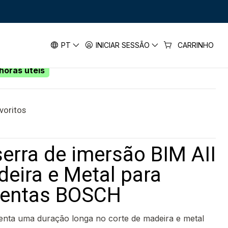
APB Madeira e Metal para multiferramentas BOSCH
de imersão BIM AII 65 APB Madeira
PT
INICIAR SESSÃO
CARRINHO
tiferramentas BOSCH
horas úteis
avoritos
erra de imersão BIM AII
eira e Metal para
mentas BOSCH
enta uma duração longa no corte de madeira e metal