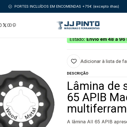
PARA A MULTIFUNÇOES
Lâmina de serra de imersão BIM AII 65 
PORTES INCLUÍDOS EM ENCOMENDAS +75€ (excepto ilhas)
|
Lâmina de serra 
e Metal para mul
Estado:
Envio em 48 a 96 
Adicionar à lista de f
DESCRIÇÃO
Lâmina de s
65 APIB Mad
multiferra
A lâmina AII 65 APIB apres