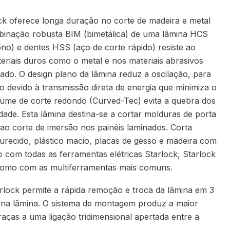
ck oferece longa duração no corte de madeira e metal
binação robusta BIM (bimetálica) de uma lâmina HCS
no) e dentes HSS (aço de corte rápido) resiste ao
eriais duros como o metal e nos materiais abrasivos
ado. O design plano da lâmina reduz a oscilação, para
o devido à transmissão direta de energia que minimiza o
gume de corte redondo (Curved-Tec) evita a quebra dos
dade. Esta lâmina destina-se a cortar molduras de porta
o corte de imersão nos painéis laminados. Corta
recido, plástico macio, placas de gesso e madeira com
to com todas as ferramentas elétricas Starlock, Starlock
como com as multiferramentas mais comuns.
lock permite a rápida remoção e troca da lâmina em 3
 na lâmina. O sistema de montagem produz a maior
raças a uma ligação tridimensional apertada entre a