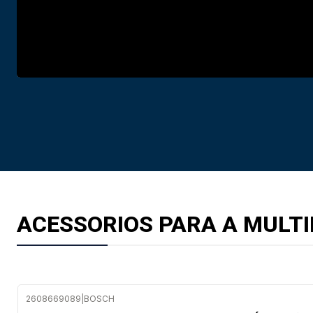
ACESSORIOS PARA A MULT
2608669089
|
BOSCH
Envio em 48 a 96 horas úteis