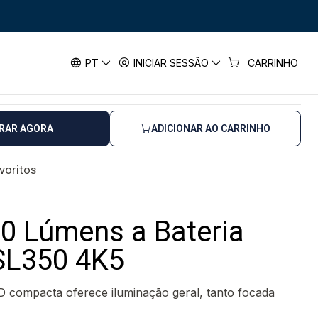
s a Bateria Compacta SL350 4K5
ens a Bateria Compacta SL350 4K5
PT
INICIAR SESSÃO
CARRINHO
RAR AGORA
ADICIONAR AO CARRINHO
avoritos
0 Lúmens a Bateria
SL350 4K5
ED compacta oferece iluminação geral, tanto focada