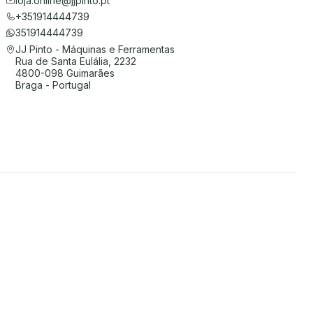
loja.online@jjpinto.pt
+351914444739
351914444739
JJ Pinto - Máquinas e Ferramentas
Rua de Santa Eulália, 2232
4800-098 Guimarães
Braga - Portugal