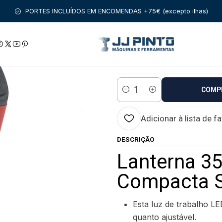
A MANUAL
ILUMINAÇÃO - Lanternas e Focos
Lanterna 350 Lúmen
PORTES INCLUÍDOS EM ENCOMENDAS +75€ (excepto ilhas)
|
Lanterna 350 Lúm
Estado:
Envio imediato
COMP
Quantidade
Adicionar à lista de f
DESCRIÇÃO
Lanterna 35
Compacta 
Esta luz de trabalho L
quanto ajustável.