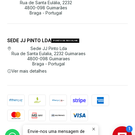
Rua de Santa Eulália, 2232
4800-098 Guimarães
Braga - Portugal
SEDE JJ PINTO LDA
PONTO DE RECOLHA
Sede JJ Pinto Lda
Rua de Santa Eulalia, 2232 Guimaraes
4800-098 Guimaraes
Braga - Portugal
Ver mais detalhes
Envie-nos uma mensagem de
2026 JJ Pinto Lda.