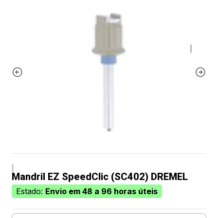
|
Mandril EZ SpeedClic (SC402) DREMEL
Estado:
Envio em 48 a 96 horas úteis