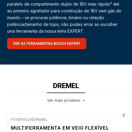
paralelo de compartimento duplo de 18V mais rápido³ até
ao primeiro agrafador para construção de 18V sem gás do
mundo – se procuras potência, binário ou relação
potência/tamanho de topo, não podes errar ao escolher
uma ferramenta da nossa linha EXPERT.
VER AS FERRAMENTAS BOSCH EXPERT
DREMEL
Ver mais produtos
F0139100JA
|
DREMEL
Envio em 48 a 96 horas úteis
MULTIFERRAMENTA EM VEIO FLEXÍVEL