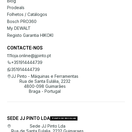
Blog
Prodeals
Folhetos / Catálogos
Bosch PRO360
My DEWALT
Registo Garantia HIKOKI
CONTACTE-NOS
loja.online@jjpinto.pt
+351914444739
351914444739
JJ Pinto - Máquinas e Ferramentas
Rua de Santa Eulália, 2232
4800-098 Guimarães
Braga - Portugal
SEDE JJ PINTO LDA
PONTO DE RECOLHA
Sede JJ Pinto Lda
Rua de Santa Eulalia, 2232 Guimaraes