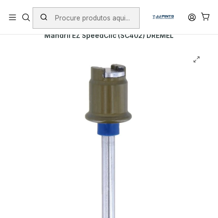
PORTES INCLUÍDOS EM ENCOMENDAS +75€ (excepto ilhas)
Início
PRODUTOS
DREMEL
Mandril EZ SpeedClic (SC402) DREMEL