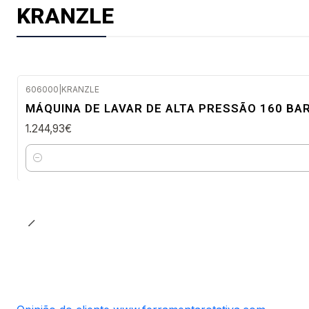
KRANZLE
606000
|
KRANZLE
Envio imediato
MÁQUINA DE LAVAR DE ALTA PRESSÃO 160 BAR
1.244,93€
Quantidade