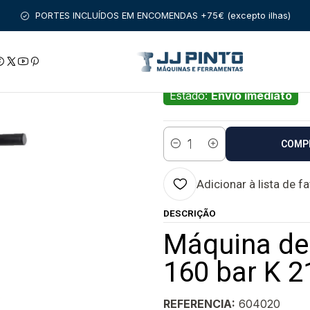
LAVAR DE ALTA PRESSÃO
KRANZLE
Máquina de lavar de alta p
PORTES INCLUÍDOS EM ENCOMENDAS +75€ (excepto ilhas)
|
Máquina de lavar 
KRANZLE
Estado:
Envio imediato
COMP
Quantidade
Adicionar à lista de f
DESCRIÇÃO
Máquina de 
160 bar K 
REFERENCIA:
604020