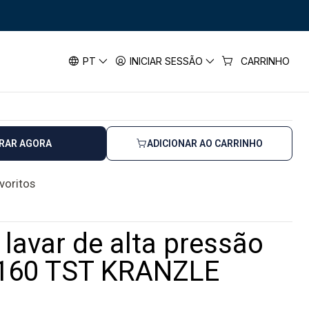
ressão 160 bar K 2160 TST KRANZLE
de alta pressão 160 bar K 2160 TST
PT
INICIAR SESSÃO
CARRINHO
RAR AGORA
ADICIONAR AO CARRINHO
avoritos
lavar de alta pressão
2160 TST KRANZLE