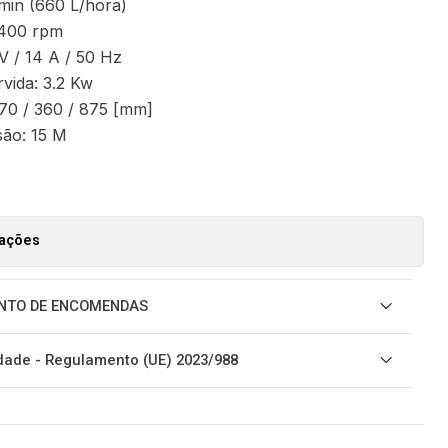
/min (660 L/hora)
.400 rpm
 V / 14 A / 50 Hz
rvida: 3.2 Kw
70 / 360 / 875 [mm]
são: 15 M
zações
NTO DE ENCOMENDAS
ade - Regulamento (UE) 2023/988