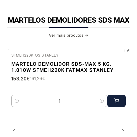
MARTELOS DEMOLIDORES SDS MAX
Ver mais produtos
SFMEH220K-QS
|
STANLEY
-5%
MARTELO DEMOLIDOR SDS-MAX 5 KG.
DESC.
1.010W SFMEH220K FATMAX STANLEY
Envio imediato
153,20€
161,26€
Quantidade