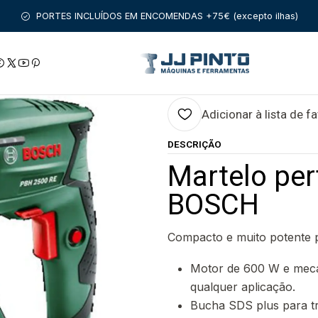
DUTOS
FERRAMENTAS BRICOLAGE
Martelo perfurador PBH 25
PORTES INCLUÍDOS EM ENCOMENDAS +75€ (excepto ilhas)
|
Martelo perfura
Adicionar à lista de f
DESCRIÇÃO
Martelo pe
BOSCH
Compacto e muito potente 
Motor de 600 W e meca
qualquer aplicação.
Bucha SDS plus para tr