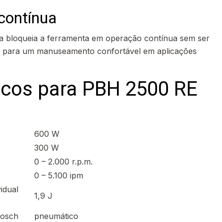
contínua
a bloqueia a ferramenta em operação contínua sem ser
o, para um manuseamento confortável em aplicações
icos para PBH 2500 RE
600 W
300 W
0 – 2.000 r.p.m.
0 – 5.100 ipm
idual
1,9 J
Bosch
pneumático