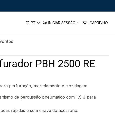
00 RE BOSCH
dor PBH 2500 RE BOSCH
PT
INICIAR SESSÃO
CARRINHO
avoritos
rfurador PBH 2500 RE
para perfuração, martelamento e cinzelagem
nismo de percussão pneumático com 1,9 J para
ocas rápidas e sem chave do acessório.