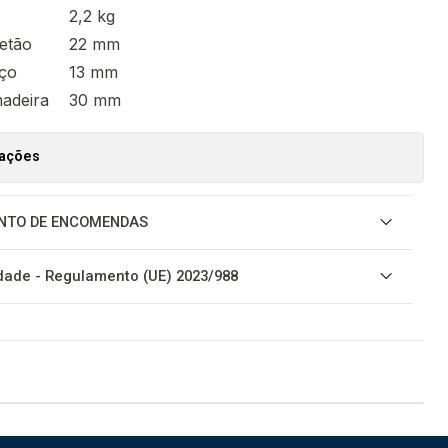
2,2 kg
etão
22 mm
aço
13 mm
adeira
30 mm
zações
NTO DE ENCOMENDAS
ade - Regulamento (UE) 2023/988