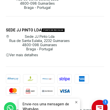
4800-098 Guimarães
Braga - Portugal
SEDE JJ PINTO LDA
PONTO DE RECOLHA
Sede JJ Pinto Lda
Rua de Santa Eulalia, 2232 Guimaraes
4800-098 Guimaraes
Braga - Portugal
Ver mais detalhes
Envie-nos uma mensagem de
2026 JJ Pinto Lda.
WhatsApp