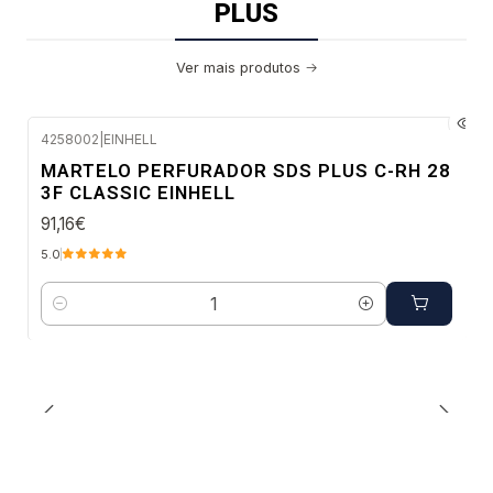
PLUS
Ver mais produtos
4258002
|
EINHELL
Envio em 48 a 96 horas úteis
MARTELO PERFURADOR SDS PLUS C-RH 28
3F CLASSIC EINHELL
91,16€
5.0
Quantidade