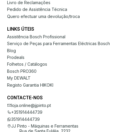
Livro de Reclamações
Pedido de Assistência Técnica
Quero efectuar uma devolução/troca
LINKS ÚTEIS
Assistência Bosch Profissional
Serviço de Peças para Ferramentas Eléctricas Bosch
Blog
Prodeals
Folhetos / Catálogos
Bosch PRO360
My DEWALT
Registo Garantia HIKOKI
CONTACTE-NOS
loja.online@jjpinto.pt
+351914444739
351914444739
JJ Pinto - Máquinas e Ferramentas
Rua de Santa Eulália, 2232