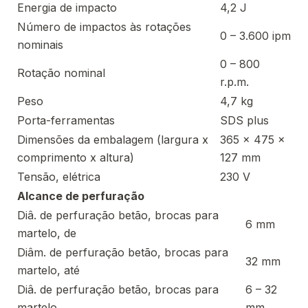
Energia de impacto
4,2 J
Número de impactos às rotações
0 – 3.600 ipm
nominais
0 – 800
Rotação nominal
r.p.m.
Peso
4,7 kg
Porta-ferramentas
SDS plus
Dimensões da embalagem (largura x
365 x 475 x
comprimento x altura)
127 mm
Tensão, elétrica
230 V
Alcance de perfuração
Diâ. de perfuração betão, brocas para
6 mm
martelo, de
Diâm. de perfuração betão, brocas para
32 mm
martelo, até
Diâ. de perfuração betão, brocas para
6 – 32
martelo
mm