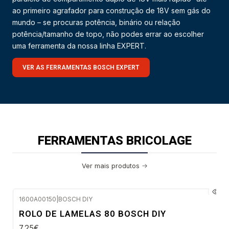
ao primeiro agrafador para construção de 18V sem gás do
mundo – se procuras potência, binário ou relação
potência/tamanho de topo, não podes errar ao escolher
uma ferramenta da nossa linha EXPERT.
VER AS FERRAMENTAS BOSCH EXPERT
FERRAMENTAS BRICOLAGE
Ver mais produtos
1600A00150
|
BOSCH DIY
Envio em 48 a 96 horas úteis
ROLO DE LAMELAS 80 BOSCH DIY
7,25€