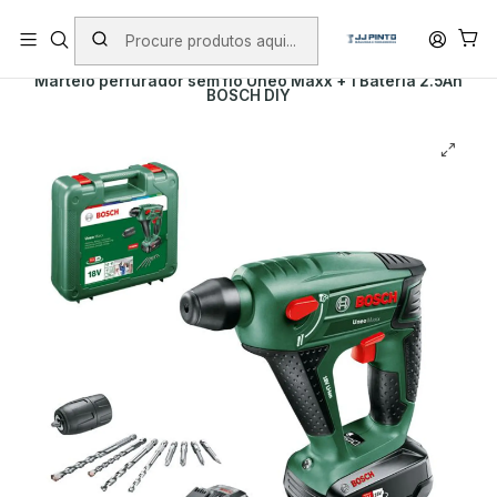
PORTES INCLUÍDOS EM ENCOMENDAS +75€ (excepto ilhas)
Início
PRODUTOS
FERRAMENTAS BRICOLAGE
Martelo perfurador sem fio Uneo Maxx + 1 Bateria 2.5Ah
BOSCH DIY