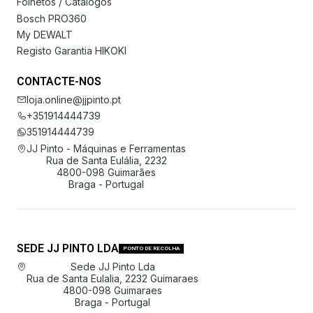
Folhetos / Catálogos
Bosch PRO360
My DEWALT
Registo Garantia HIKOKI
CONTACTE-NOS
loja.online@jjpinto.pt
+351914444739
351914444739
JJ Pinto - Máquinas e Ferramentas
Rua de Santa Eulália, 2232
4800-098 Guimarães
Braga - Portugal
SEDE JJ PINTO LDA
PONTO DE RECOLHA
Sede JJ Pinto Lda
Rua de Santa Eulalia, 2232 Guimaraes
4800-098 Guimaraes
Braga - Portugal