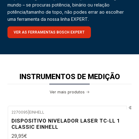
mundo – se procuras potência, binário ou relação
potência/tamanho de topo, não podes errar ao escolher
uma ferramenta da nossa linha EXPERT.
VER AS FERRAMENTAS BOSCH EXPERT
INSTRUMENTOS DE MEDIÇÃO
Ver mais produtos
2270095
|
EINHELL
Envio em 48 a 96 horas úteis
DISPOSITIVO NIVELADOR LASER TC-LL 1
CLASSIC EINHELL
29,95€