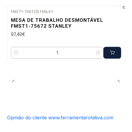
FMST1-75672
|
STANLEY
Envio em 48 a 96 horas úteis
MESA DE TRABALHO DESMONTÁVEL
FMST1-75672 STANLEY
97,40€
Quantidade
Opinião do cliente www.ferramentarotativa.com