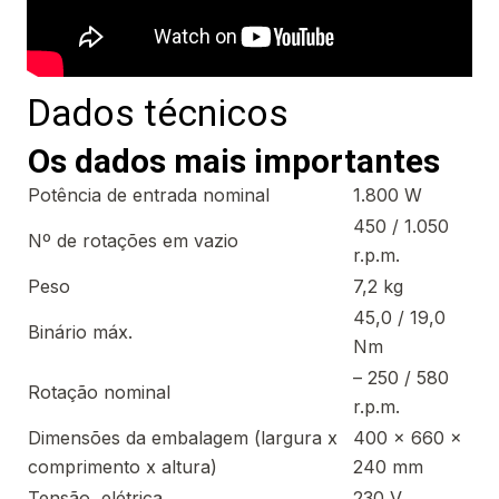
Dados técnicos
Os dados mais importantes
Potência de entrada nominal
1.800 W
450 / 1.050
Nº de rotações em vazio
r.p.m.
Peso
7,2 kg
45,0 / 19,0
Binário máx.
Nm
– 250 / 580
Rotação nominal
r.p.m.
Dimensões da embalagem (largura x
400 x 660 x
comprimento x altura)
240 mm
Tensão, elétrica
230 V