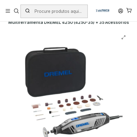
PORTES INCLUÍDOS EM ENCOMENDAS +75€ (excepto ilhas)
Início
PRODUTOS
DREMEL
Multiferramenta DREMEL 4250 (4250-35) + 35 Acessórios