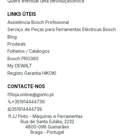
Quero efectuar uma devolução/troca
LINKS ÚTEIS
Assistência Bosch Profissional
Serviço de Peças para Ferramentas Eléctricas Bosch
Blog
Prodeals
Folhetos / Catálogos
Bosch PRO360
My DEWALT
Registo Garantia HIKOKI
CONTACTE-NOS
loja.online@jjpinto.pt
+351914444739
351914444739
JJ Pinto - Máquinas e Ferramentas
Rua de Santa Eulália, 2232
4800-098 Guimarães
Braga - Portugal