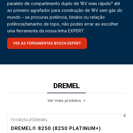
paralelo de compartimento duplo de 18V mais rápido³ até
ao primeiro agrafador para construção de 18V sem gás do
mundo – se procuras potência, binário ou relação
potência/tamanho de topo, não podes errar ao escolher
uma ferramenta da nossa linha EXPERT.
VER AS FERRAMENTAS BOSCH EXPERT
DREMEL
Ver mais produtos
F0138250JF
|
DREMEL
Envio em 48 a 96 horas úteis
DREMEL® 8250 (8250 PLATINUM+)