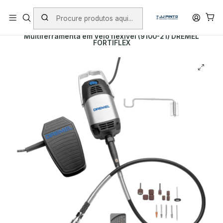
PORTES INCLUÍDOS EM ENCOMENDAS +75€ (excepto ilhas)
Início
PRODUTOS
DREMEL
Multiferramenta em Veio flexível (9100-21) DREMEL
FORTIFLEX