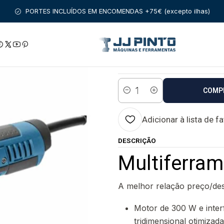
TAS COM FIO
BOSCH PROFISSIONAL
MULTIFERRAMENTAS
Mul
PORTES INCLUÍDOS EM ENCOMENDAS +75€ (excepto ilhas)
|
Multiferramenta
Estado:
Envio imediato
COMP
Quantidade
Adicionar à lista de f
DESCRIÇÃO
Multiferra
A melhor relação preço/de
Motor de 300 W e inter
tridimensional otimizad