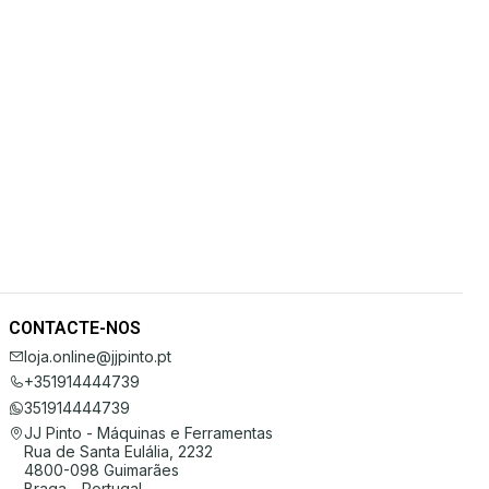
CONTACTE-NOS
loja.online@jjpinto.pt
+351914444739
351914444739
JJ Pinto - Máquinas e Ferramentas
Rua de Santa Eulália, 2232
4800-098 Guimarães
Braga - Portugal