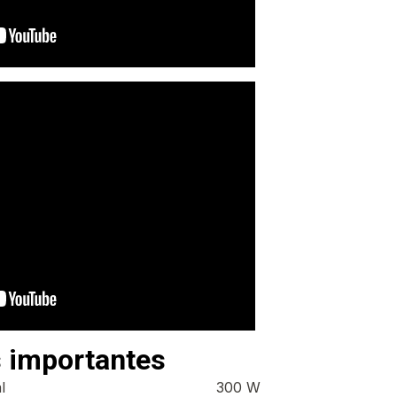
 importantes
l
300 W