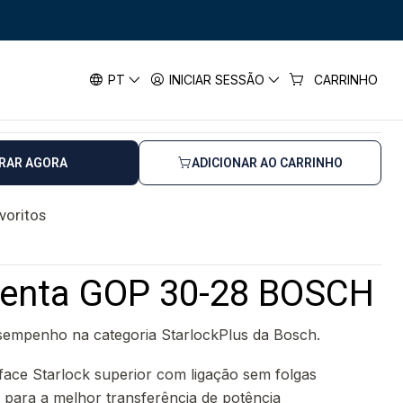
tiferramenta GOP 30-28 BOSCH
 GOP 30-28 BOSCH
PT
INICIAR SESSÃO
CARRINHO
RAR AGORA
ADICIONAR AO CARRINHO
avoritos
menta GOP 30-28 BOSCH
sempenho na categoria StarlockPlus da Bosch.
face Starlock superior com ligação sem folgas
a para a melhor transferência de potência