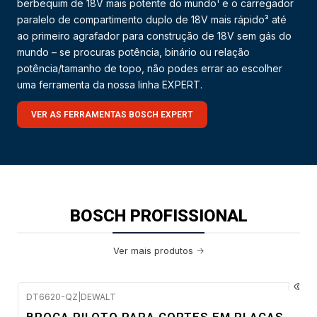
berbequim de 18V mais potente do mundo¹ e o carregador
paralelo de compartimento duplo de 18V mais rápido³ até
ao primeiro agrafador para construção de 18V sem gás do
mundo – se procuras potência, binário ou relação
potência/tamanho de topo, não podes errar ao escolher
uma ferramenta da nossa linha EXPERT.
VER AS FERRAMENTAS BOSCH EXPERT
BOSCH PROFISSIONAL
Ver mais produtos
DT6620-QZ
|
DEWALT
Envio imediato
BROCA PILOTO PARA CORTES EM PLACAS